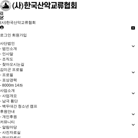
(사)한국산악교류협회
로그인
회원가입
사단법인
- 법인소개
- 인사말
- 조직도
- 찾아오시는길
김미곤 프로필
- 프로필
- 포상경력
- 8000m 14좌
사업소개
- 사업개요
- 남극 횡단
- 백두대간 청소년 캠프
후원안내
- 개인후원
커뮤니티
- 알림마당
- 사진자료실
- 영상자료실