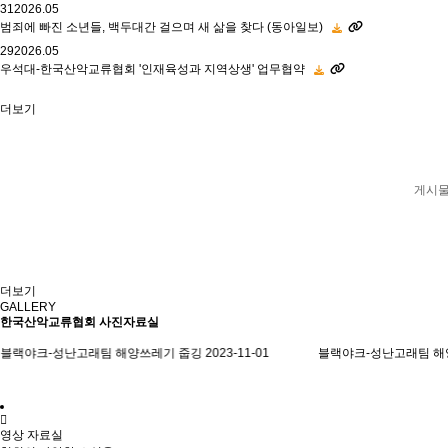
31
2026.05
범죄에 빠진 소년들, 백두대간 걸으며 새 삶을 찾다 (동아일보)
29
2026.05
우석대-한국산악교류협회 '인재육성과 지역상생' 업무협약
더보기
게시물
더보기
GALLERY
한국산악교류협회 사진자료실
대만(Taiwan) 2023 산악축제 - ATUNAS 
 치유캠프 현장에서 전해온 김미곤 이
한국산악교류협회 회원 여러분, 이번
 치유캠프 현장에서 모두의 귀…
영상 자료실