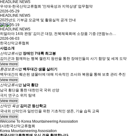
HEADLINE NEWS
우석대-한국산악교류협회 '인재육성과 지역상생' 업무협약
2026-05-29
HEADLINE NEWS
2025년도 기부금 모금액 및 활용실적 공개 안내
2026-05-19
HEADLINE NEWS
히말라야 14좌 완등' 김미곤 대장, 전북체육회에 소장품 기증 (연합뉴스…
2026-06-03
한국산악교류협회
사업소개
산악교류사업
장애인 7대륙 최고봉
김미곤과 함께하는 행복 챌린지 등반을 통한 장애인들의 사기 함양 및 세계 도약
view more
환경보호사업
백두대간 샘물 살리기
백두대간의 훼손된 샘물터에 대해 지속적인 조사와 복원을 통해 보호 관리 추진
view more
산악교류사업
남극 횡단
남극 횡단을 통한 대한민국 국위 선양
극지 연구소 위치 탐색
view more
산악인 육성
김미곤 등산학교
국내외 산악인과 일반인을 위한 기초적인 생존, 기술 습득 교육
view more
Welcome To Korea Mountaineering Assosiation
(사)한국산악교류협회
Korea Mountaineering Assosiation
한국산악교류협회에 오신 것을 환영합니다.