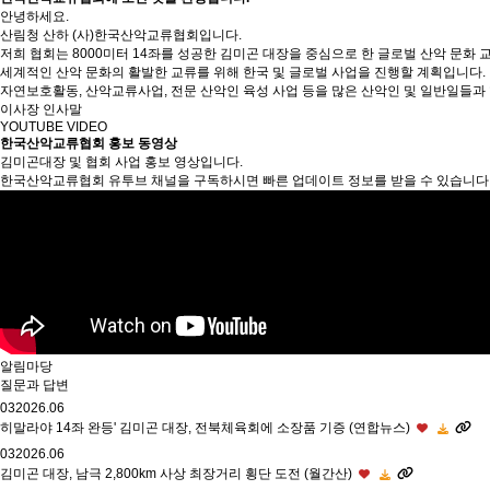
안녕하세요.
산림청 산하 (사)한국산악교류협회입니다.
저희 협회는 8000미터 14좌를 성공한 김미곤 대장을 중심으로 한 글로벌 산악 문화 
세계적인 산악 문화의 활발한 교류를 위해 한국 및 글로벌 사업을 진행할 계획입니다.
자연보호활동, 산악교류사업, 전문 산악인 육성 사업 등을 많은 산악인 및 일반일들과 
이사장 인사말
YOUTUBE VIDEO
한국산악교류협회 홍보 동영상
김미곤대장 및 협회 사업 홍보 영상입니다.
한국산악교류협회 유투브 채널을 구독하시면 빠른 업데이트 정보를 받을 수 있습니다
알림마당
질문과 답변
03
2026.06
히말라야 14좌 완등' 김미곤 대장, 전북체육회에 소장품 기증 (연합뉴스)
03
2026.06
김미곤 대장, 남극 2,800km 사상 최장거리 횡단 도전 (월간산)